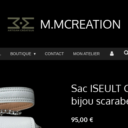
M.MCREATION
L
BOUTIQUE
CONTACT
MON ATELIER
Sac ISEULT C
bijou scarab
95,00 €