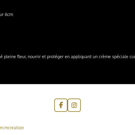
eur 6cm
é pleine fleur, nourrir et
protéger en appliquant un crème spéciale cuir
F
I
a
n
c
s
e
t
m.mcreation
b
a