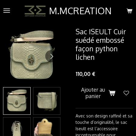
Passer
M.MCREATION
au
contenu
principal
Sac ISEULT Cuir
suédé embossé
façon python
lichen
110,00 €
Ajouter au
panier
Avec son design raffiné et sa
touche d’originalité, le sac
Iseult est l’accessoire
incontournable pour