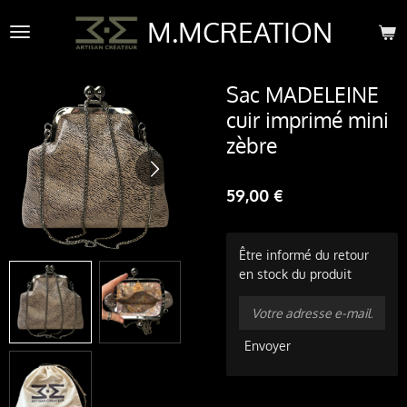
Passer
M.MCREATION
au
contenu
principal
Sac MADELEINE
cuir imprimé mini
zèbre
59,00 €
Être informé du retour
en stock du produit
Envoyer