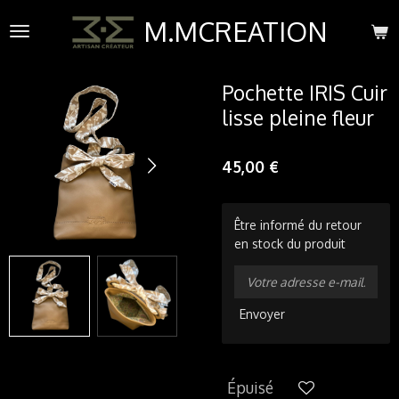
Passer
M.MCREATION
au
contenu
principal
Pochette IRIS Cuir
lisse pleine fleur
45,00 €
Être informé du retour
en stock du produit
Envoyer
Épuisé