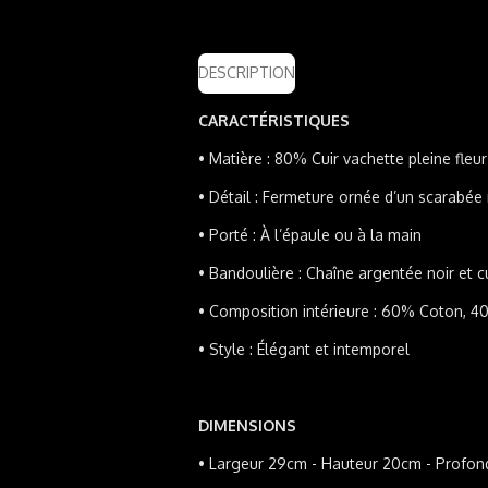
DESCRIPTION
CARACTÉRISTIQUES
•
Matière : 80% Cuir vachette pleine fleu
•
Détail : Fermeture ornée d’un scarabée 
•
Porté : À l’épaule ou à la main
•
Bandoulière : Chaîne argentée noir et cu
•
Composition intérieure : 60% Coton, 4
•
Style : Élégant et intemporel
DIMENSIONS
•
Largeur 29cm - Hauteur 20cm - Profon