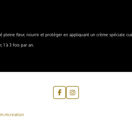
é pleine fleur, nourrir et
protéger en appliquant un crème spéciale cuir 
, 1 à 3 fois par an.
F
I
a
n
c
s
e
t
m.mcreation
b
a
o
g