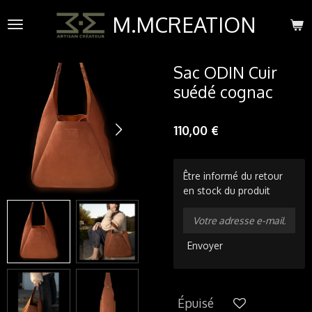
Passer
M.MCREATION
au
contenu
principal
Sac ODIN Cuir
suédé cognac
110,00 €
Être informé du retour
en stock du produit
Envoyer
Épuisé