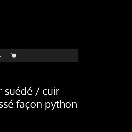
r suédé / cuir
sé façon python