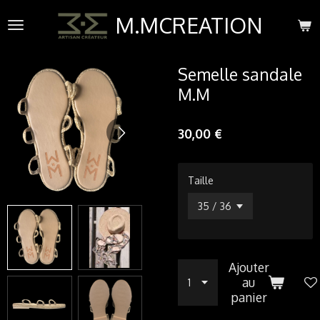
Passer
M.MCREATION
au
contenu
principal
Semelle sandale
M.M
30,00 €
Taille
Ajouter
au
panier