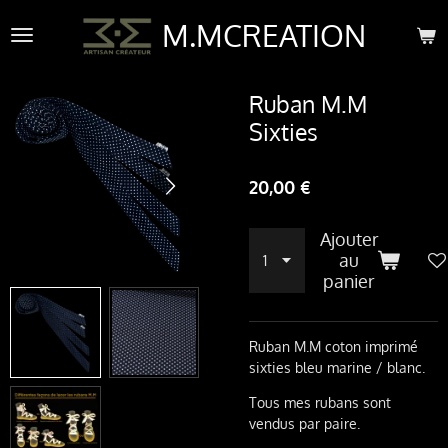
Passer
M.MCREATION
au
contenu
principal
Ruban M.M
Sixties
20,00 €
Ajouter
au
panier
Ruban M.M coton imprimé
sixties bleu marine / blanc.
Tous mes rubans sont
vendus par paire.