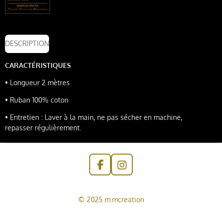
DESCRIPTION
CARACTÉRISTIQUES
•
Longueur 2
mètres
•
Ruban 100% coton
•
Entretien : Laver à la main, ne pas sécher en machine,
repasser
régulièrement.
F
I
a
n
c
s
e
t
© 2025 m.mcreation
b
a
o
g