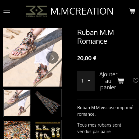
Passer
M.MCREATION
au
contenu
principal
Ruban M.M
Romance
20,00 €
Ajouter
au
panier
Ruban M.M viscose imprimé
romance.
Tous mes rubans sont
vendus par paire.