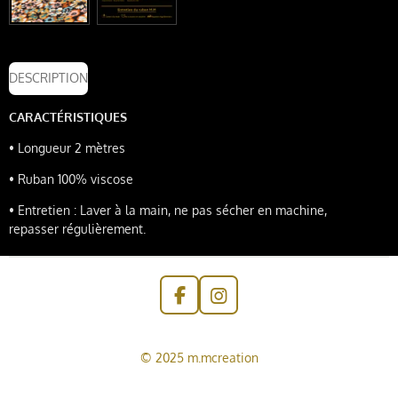
DESCRIPTION
CARACTÉRISTIQUES
•
Longueur 2
mètres
•
Ruban 100% viscose
•
Entretien : Laver à la main, ne pas sécher en machine,
repasser
régulièrement.
F
I
a
n
c
s
e
t
© 2025 m.mcreation
b
a
o
g