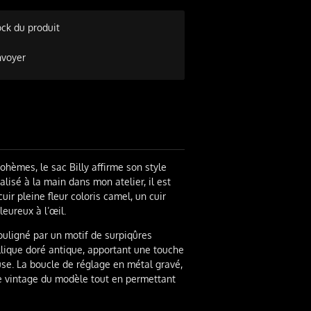
ock du produit
nvoyer
ohèmes, le sac Billy affirme son style
lisé à la main dans mon atelier, il est
uir pleine fleur coloris camel, un cuir
eureux à l’œil.
ouligné par un motif de surpiqûres
llique doré antique, apportant une touche
use. La boucle de réglage en métal gravé,
ure vintage du modèle tout en permettant