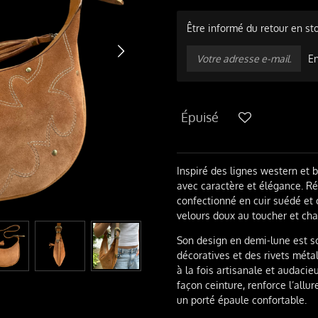
Être informé du retour en st
E
Épuisé
Inspiré des lignes western et b
avec caractère et élégance. Réa
confectionné en cuir suédé et c
velours doux au toucher et chal
Son design en demi-lune est s
décoratives et des rivets méta
à la fois artisanale et audacie
façon ceinture, renforce l’all
un porté épaule confortable.