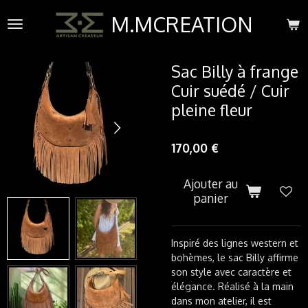
Passer
M.MCREATION
au
contenu
principal
Sac Billy à frange
Cuir suédé / Cuir
pleine fleur
170,00 €
Ajouter au
panier
Inspiré des lignes western et
bohèmes, le sac Billy affirme
son style avec caractère et
élégance. Réalisé à la main
dans mon atelier, il est