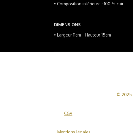
•
Composition intérieure : 100 % cuir
DIMENSIONS
•
Largeur 11cm - Hauteur 15cm
© 2025 
CGV
Mentions légales