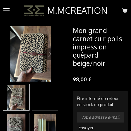
Passer
M.MCREATION
au
contenu
principal
Mon grand
carnet cuir poils
impression
guépard
beige/noir
98,00 €
Être informé du retour
en stock du produit
Envoyer