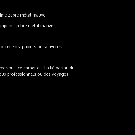
primé zèbre métal mauve
r imprimé zèbre métal mauve
 documents, papiers ou souvenirs
c vous, ce carnet est l’allié parfait du
-vous professionnels ou des voyages