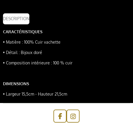
DESCRIPTION
CARACTÉRISTIQUES
•
Matière : 100% Cuir vachette
•
Détail : Bijoux doré
•
Composition intérieure : 100 % cuir
DIMENSIONS
•
Largeur 15,5cm - Hauteur 21,5cm
F
I
a
n
c
s