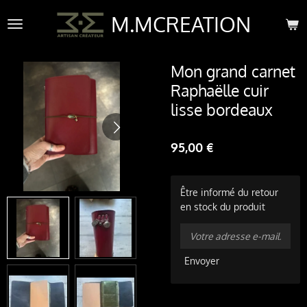
Passer
M.MCREATION
au
contenu
principal
Mon grand carnet
Raphaëlle cuir
lisse bordeaux
95,00 €
Être informé du retour
en stock du produit
Envoyer